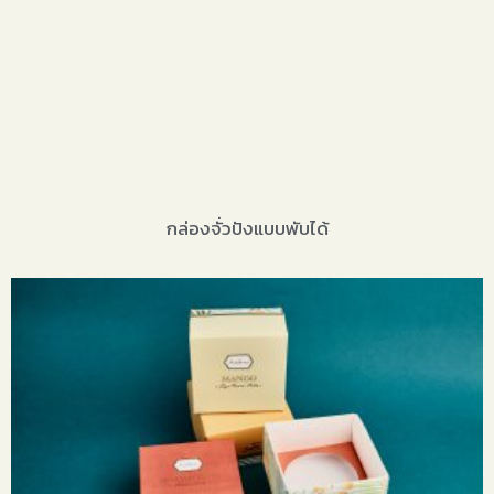
กล่องจั่วปังแบบพับได้