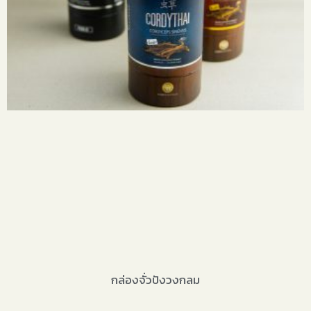
กล่องจั่วปังวงกลม