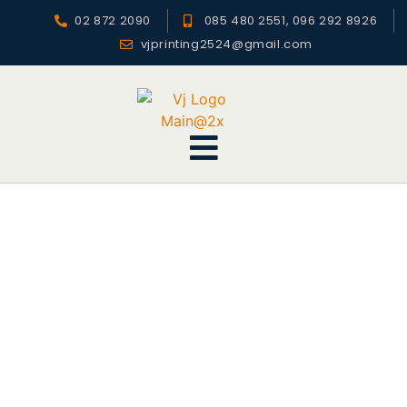
02 872 2090
085 480 2551, 096 292 8926
vjprinting2524@gmail.com