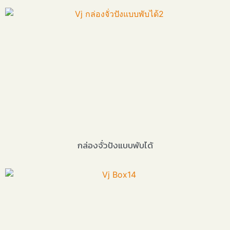
กล่องจั่วปังแบบพับได้