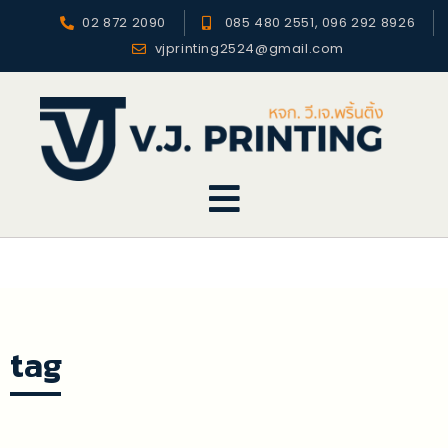
02 872 2090
085 480 2551, 096 292 8926
vjprinting2524@gmail.com
tag