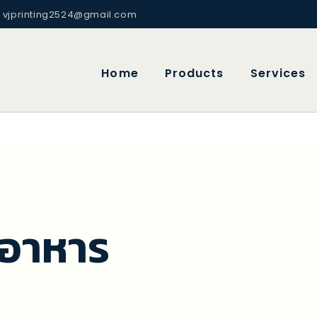
vjprinting2524@gmail.com
Home
Products
Services
ุอาหาร